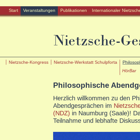
Start
Veranstaltungen
Publikationen
Internationaler Nietzsch
Nietzsche-Kongress
Nietzsche-Werkstatt Schulpforta
Philoso
HörBar
Philosophische Abendg
Herzlich willkommen zu den Ph
Abendgesprächen im
Nietzsch
(NDZ)
in Naumburg (Saale)! Da
Teilnahme und lebhafte Diskussio